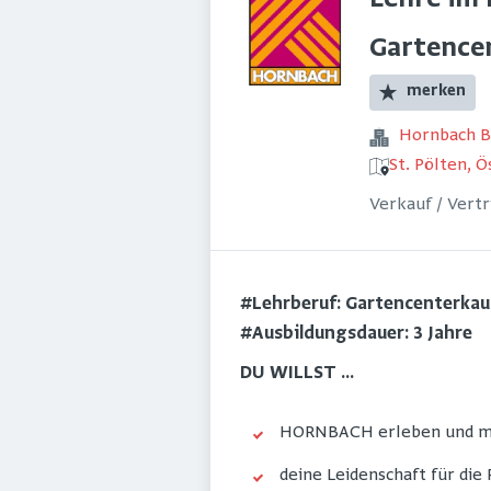
Lehre im 
Gartence
merken
Hornbach 
St. Pölten, Ö
Verkauf / Vert
#Lehrberuf: Gartencenterkau
#Ausbildungsdauer: 3 Jahre
DU WILLST ...
HORNBACH erleben und mit
deine Leidenschaft für di