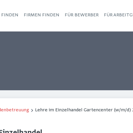
S FINDEN
FIRMEN FINDEN
FÜR BEWERBER
FÜR ARBEITG
Haupt-Navigation
ndenbetreuung
Lehre im Einzelhandel Gartencenter (w/m/d)