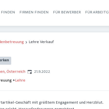
S FINDEN
FIRMEN FINDEN
FÜR BEWERBER
FÜR ARBEITG
Haupt-Navigation
ndenbetreuung
Lehre Verkauf
erken
Veröffentlicht
:
en, Österreich
21.9.2022
treuung
+
Lehre
ortartikel-Geschäft mit größtem Engagement und Herzblut.