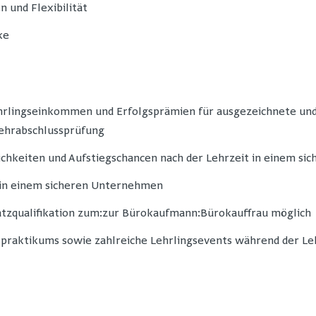
 und Flexibilität
ke
hrlingseinkommen und Erfolgsprämien für ausgezeichnete und
Lehrabschlussprüfung
chkeiten und Aufstiegschancen nach der Lehrzeit in einem s
z in einem sicheren Unternehmen
atzqualifikation zum:zur Bürokaufmann:Bürokauffrau möglich
spraktikums sowie zahlreiche Lehrlingsevents während der Le