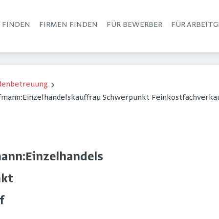
S FINDEN
FIRMEN FINDEN
FÜR BEWERBER
FÜR ARBEITG
Haupt-Navigation
ndenbetreuung
fmann:Einzelhandelskauffrau Schwerpunkt Feinkostfachverka
ann:Einzelhandels
nkt
f