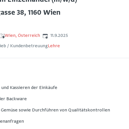
im Einzelhandel (m/w/d)
asse 38, 1160 Wien
Veröffentlicht
:
Wien, Österreich
11.9.2025
rieb / Kundenbetreuung
Lehre
 und Kassieren der Einkäufe
 der Backware
d Gemüse sowie Durchführen von Qualitätskontrollen
nenanfragen