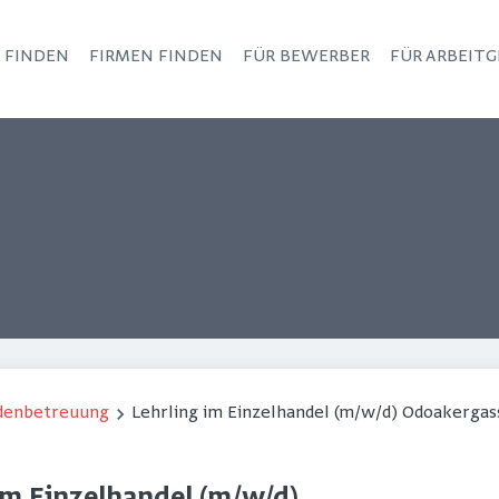
S FINDEN
FIRMEN FINDEN
FÜR BEWERBER
FÜR ARBEITG
Haupt-Navigation
ndenbetreuung
Lehrling im Einzelhandel (m/w/d) Odoakergas