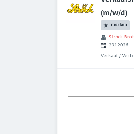
Verkaufsm
(m/w/d)
merken
Ströck Bro
Veröffentlicht
:
29.1.2026
Verkauf / Vert