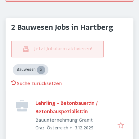
2 Bauwesen Jobs in Hartberg
Jetzt Jobalarm aktivieren!
Bauwesen
Suche zurücksetzen
Lehrling – Betonbauer:in /
Betonbauspezialist:in
Bauunternehmung Granit
Veröffentlicht
:
Graz, Österreich
+
3.12.2025