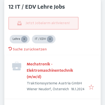
12 IT / EDV Lehre Jobs
Jetzt Jobalarm aktivieren!
Lehre
IT / EDV
Suche zurücksetzen
Mechatronik -
Elektromaschinentechnik
(m/w/d)
Traktionssysteme Austria GmbH
Veröffentlicht
:
Wiener Neudorf, Österreich
18.1.2024