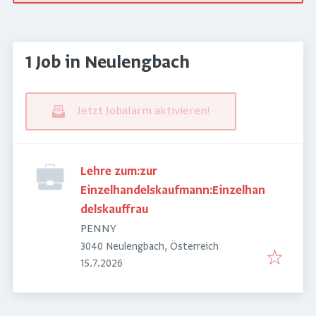
1 Job in Neulengbach
Jetzt Jobalarm aktivieren!
Lehre zum:zur
Einzelhandelskaufmann:Einzelhan
delskauffrau
PENNY
3040 Neulengbach, Österreich
Veröffentlicht
:
15.7.2026