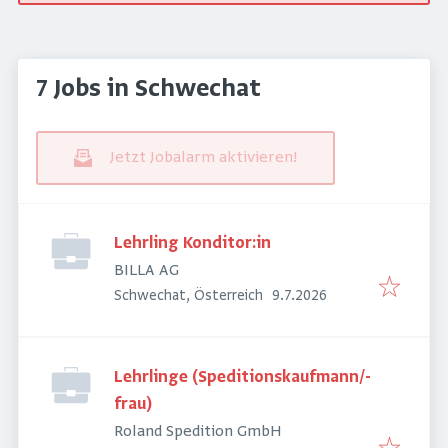
7 Jobs in Schwechat
Jetzt Jobalarm aktivieren!
Lehrling Konditor:in
BILLA AG
Veröffentlicht
:
Schwechat, Österreich
9.7.2026
Lehrlinge (Speditionskaufmann/-
frau)
Roland Spedition GmbH