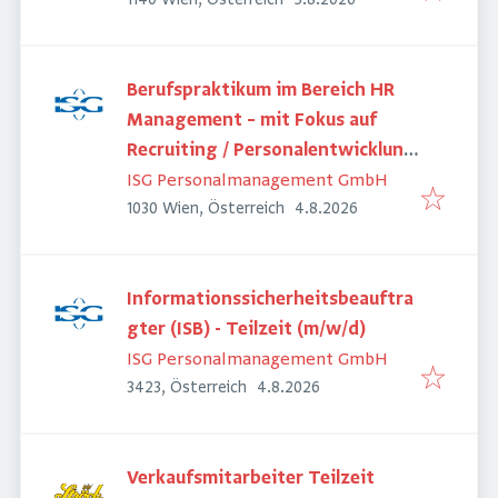
1140 Wien, Österreich
5.8.2026
Berufspraktikum im Bereich HR
Management – mit Fokus auf
Recruiting / Personalentwicklung
(m/w/d)
ISG Personalmanagement GmbH
Veröffentlicht
:
1030 Wien, Österreich
4.8.2026
Informationssicherheitsbeauftra
gter (ISB) - Teilzeit (m/w/d)
ISG Personalmanagement GmbH
Veröffentlicht
:
3423, Österreich
4.8.2026
Verkaufsmitarbeiter Teilzeit