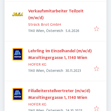
Verkaufsmitarbeiter Teilzeit
(m/w/d)
Ströck Brot GmbH
Veröffentlicht
:
1140 Wien, Österreich
5.6.2026
Lehrling im Einzelhandel (m/w/d)
Maroltingergasse 1, 1140 Wien
HOFER KG
Veröffentlicht
:
1140 Wien, Österreich
30.11.2023
Filialleiterstellvertreter (m/w/d)
Maroltingergasse 1, 1140 Wien
HOFER KG
Veröffentlicht
:
1140 Wien, Österreich
24.10.2023