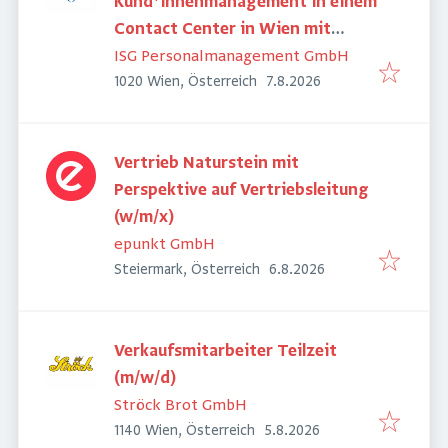
Kund*innenmanagement in einem
Contact Center in Wien mit
Schwerpunkt Energie (m/w/d)
ISG Personalmanagement GmbH
Veröffentlicht
:
1020 Wien, Österreich
7.8.2026
Vertrieb Naturstein mit
Perspektive auf Vertriebsleitung
(w/m/x)
epunkt GmbH
Veröffentlicht
:
Steiermark, Österreich
6.8.2026
Verkaufsmitarbeiter Teilzeit
(m/w/d)
Ströck Brot GmbH
Veröffentlicht
:
1140 Wien, Österreich
5.8.2026