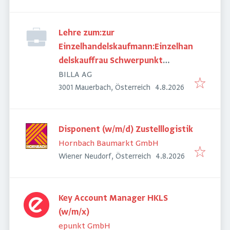
Lehre zum:zur
Einzelhandelskaufmann:Einzelhan
delskauffrau Schwerpunkt
Digitaler Verkauf
BILLA AG
Veröffentlicht
:
3001 Mauerbach, Österreich
4.8.2026
Disponent (w/m/d) Zustelllogistik
Hornbach Baumarkt GmbH
Veröffentlicht
:
Wiener Neudorf, Österreich
4.8.2026
Key Account Manager HKLS
(w/m/x)
epunkt GmbH