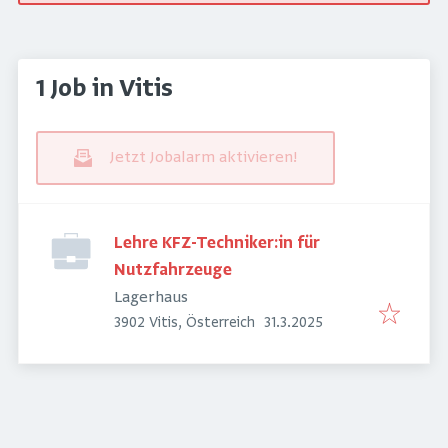
1 Job in Vitis
Jetzt Jobalarm aktivieren!
Lehre KFZ-Techniker:in für
Nutzfahrzeuge
Lagerhaus
Veröffentlicht
:
3902 Vitis, Österreich
31.3.2025