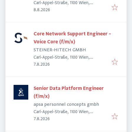
Carl-Appel-Straße, 1100 Wien,
Veröffentlicht
:
Österreich
8.8.2026
Core Network Support Engineer –
Voice Core (f/m/x)
STEINER-HITECH GMBH
Carl-Appel-Straße, 1100 Wien,
Veröffentlicht
:
Österreich
7.8.2026
Senior Data Platform Engineer
(f/m/x)
apsa personnel concepts gmbh
Carl-Appel-Straße, 1100 Wien,
Veröffentlicht
:
Österreich
7.8.2026