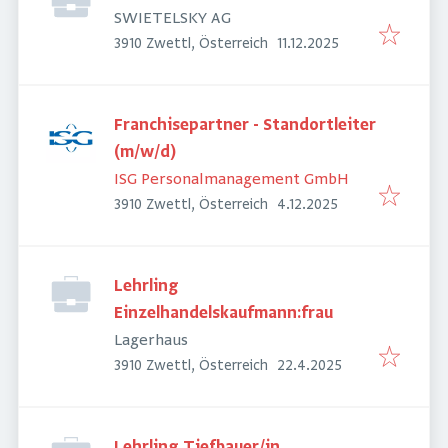
SWIETELSKY AG
Veröffentlicht
:
3910 Zwettl, Österreich
11.12.2025
Franchisepartner - Standortleiter
(m/w/d)
ISG Personalmanagement GmbH
Veröffentlicht
:
3910 Zwettl, Österreich
4.12.2025
Lehrling
Einzelhandelskaufmann:frau
Lagerhaus
Veröffentlicht
:
3910 Zwettl, Österreich
22.4.2025
Lehrling Tiefbauer/in