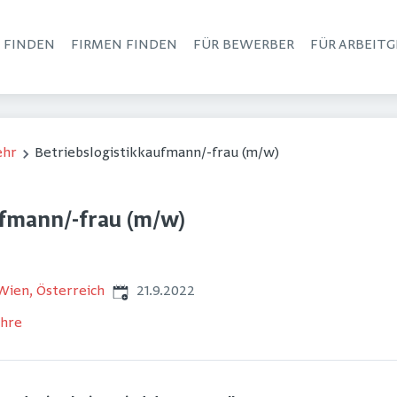
S FINDEN
FIRMEN FINDEN
FÜR BEWERBER
FÜR ARBEITG
Haupt-Navigation
ehr
Betriebslogistikkaufmann/-frau (m/w)
ufmann/-frau (m/w)
Veröffentlicht
:
Wien, Österreich
21.9.2022
hre