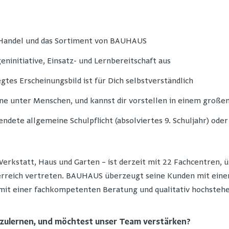
n Handel und das Sortiment von BAUHAUS
eninitiative, Einsatz- und Lernbereitschaft aus
gtes Erscheinungsbild ist für Dich selbstverständlich
ne unter Menschen, und kannst dir vorstellen in einem große
endete allgemeine Schulpflicht (absolviertes 9. Schuljahr) ode
 Werkstatt, Haus und Garten – ist derzeit mit 22 Fachcentren,
erreich vertreten. BAUHAUS überzeugt seine Kunden mit eine
it einer fachkompetenten Beratung und qualitativ hochsteh
nzulernen, und möchtest unser Team verstärken?