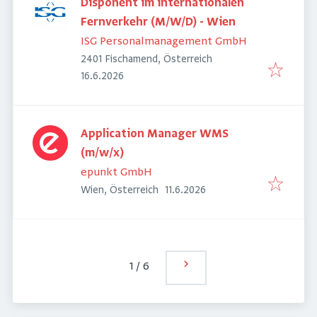
Disponent im internationalen
Fernverkehr (M/W/D) - Wien
ISG Personalmanagement GmbH
2401 Fischamend, Österreich
Veröffentlicht
:
16.6.2026
Application Manager WMS
(m/w/x)
epunkt GmbH
Veröffentlicht
:
Wien, Österreich
11.6.2026
1
/
6