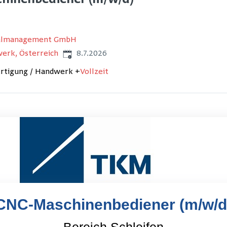
hinenbediener (m/w/d)
nalmanagement GmbH
Veröffentlicht
:
erk, Österreich
8.7.2026
ertigung / Handwerk
+
Vollzeit