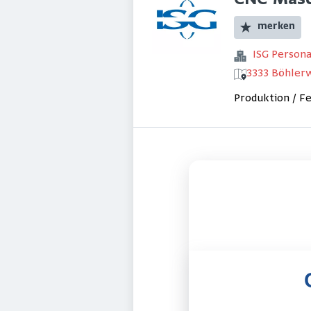
CNC-Masc
merken
ISG Perso
3333 Böhlerw
Produktion / F