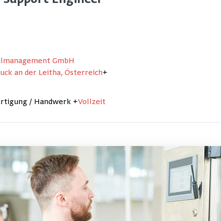
 Support Engineer
nalmanagement GmbH
ck an der Leitha, Österreich
+
ertigung / Handwerk
+
Vollzeit