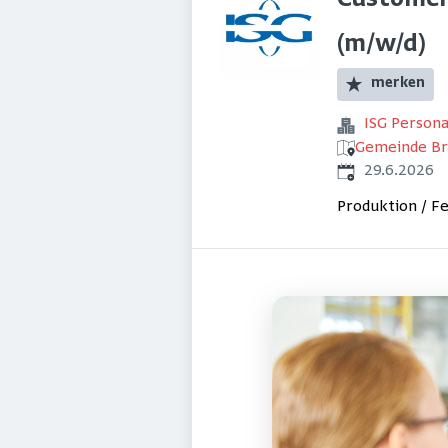
Customer
(m/w/d)
merken
ISG Perso
Gemeinde Bru
Veröffentlicht
:
29.6.2026
Produktion / F