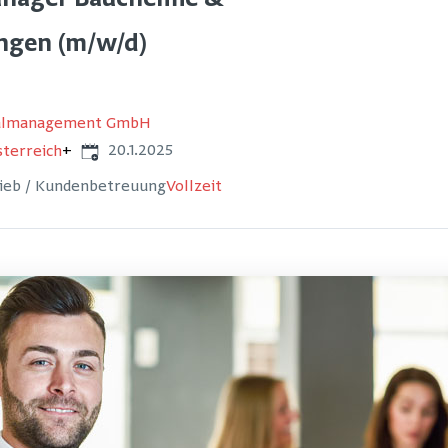
nager Bauchemie &
ngen (m/w/d)
nalmanagement GmbH
Veröffentlicht
:
20.1.2025
sterreich
+
rieb / Kundenbetreuung
Vollzeit