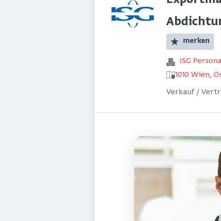
Exportma
Abdichtu
merken
ISG Perso
1010 Wien, Ö
Verkauf / Vert