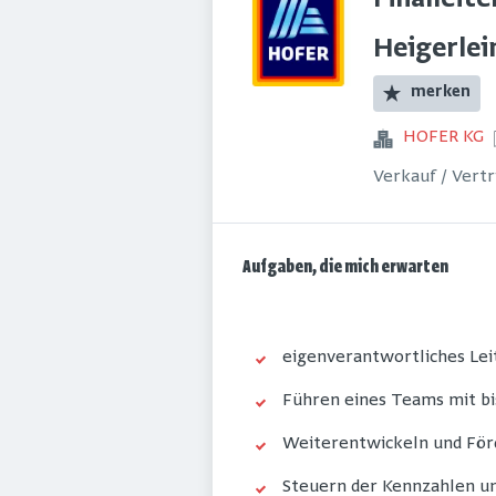
Filialleit
Heigerlei
merken
HOFER KG
Verkauf / Vert
Aufgaben, die mich erwarten
eigenverantwortliches Leit
Führen eines Teams mit bi
Weiterentwickeln und Förd
Steuern der Kennzahlen u