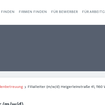
S FINDEN
FIRMEN FINDEN
FÜR BEWERBER
FÜR ARBEITG
Haupt-Navigation
ndenbetreuung
Filialleiter (m/w/d) Heigerleinstraße 41, 1160