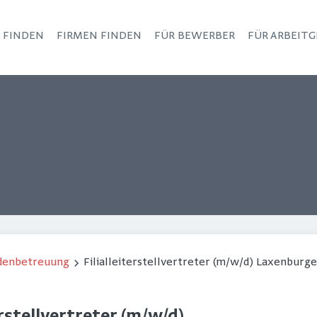
S FINDEN
FIRMEN FINDEN
FÜR BEWERBER
FÜR ARBEITG
Haupt-Navigation
ndenbetreuung
Filialleiterstellvertreter (m/w/d) Laxenburger