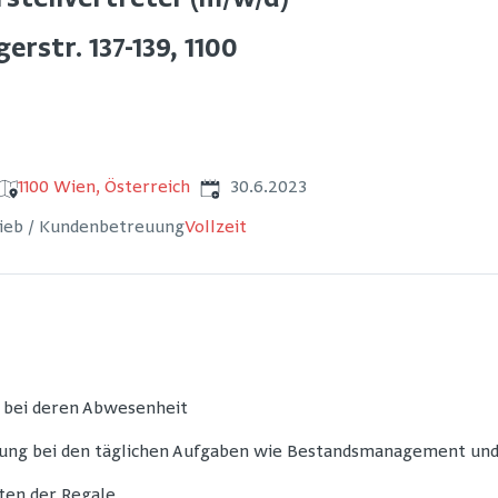
erstellvertreter (m/w/d)
erstr. 137-139, 1100
Veröffentlicht
:
1100 Wien, Österreich
30.6.2023
rieb / Kundenbetreuung
Vollzeit
g bei deren Abwesenheit
itung bei den täglichen Aufgaben wie Bestandsmanagement un
ten der Regale