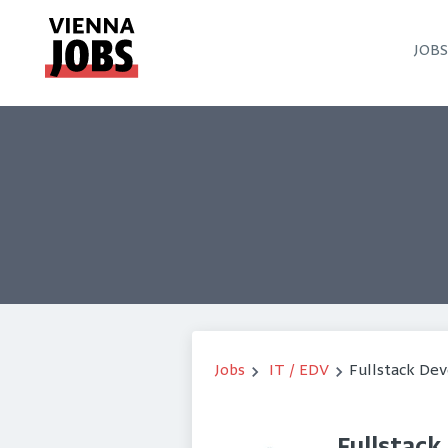
JOB
Jobs
IT / EDV
Fullstack De