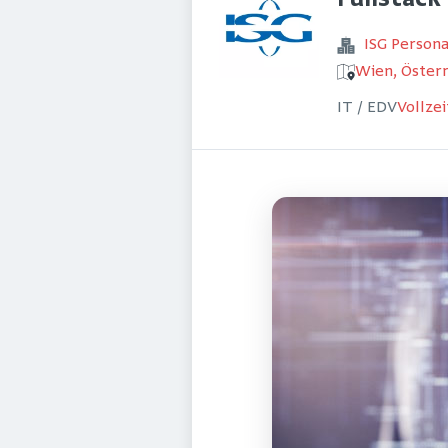
Fullstack
ISG Perso
Wien, Österr
IT / EDV
Vollzei