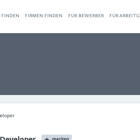
S FINDEN
FIRMEN FINDEN
FÜR BEWERBER
FÜR ARBEITG
Haupt-Navigation
veloper
merken