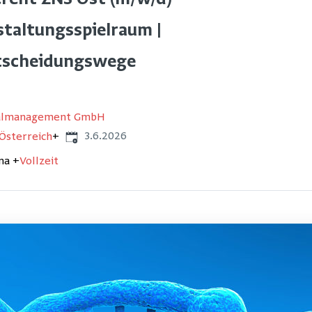
erent ZNS Ost (m/w/d)
taltungsspielraum |
tscheidungswege
nalmanagement GmbH
Veröffentlicht
:
3.6.2026
Österreich
+
ma
+
Vollzeit