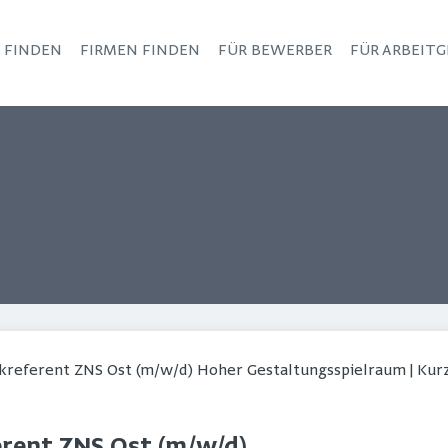
S FINDEN
FIRMEN FINDEN
FÜR BEWERBER
FÜR ARBEITG
Haupt-Navigation
ikreferent ZNS Ost (m/w/d) Hoher Gestaltungsspielraum | Ku