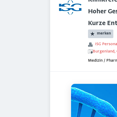
Klinikref
Hoher Ges
Kurze En
merken
ISG Perso
Burgenland, 
Medizin / Phar