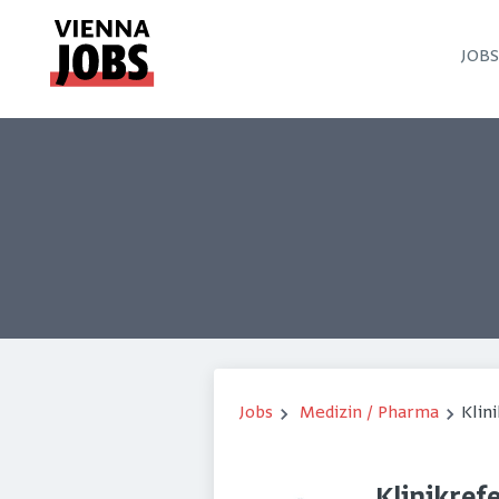
JOB
Jobs
Medizin / Pharma
Klin