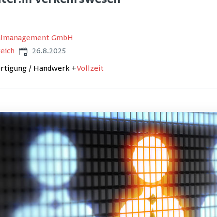
iter:in Verkehrswesen
nalmanagement GmbH
Veröffentlicht
:
eich
26.8.2025
ertigung / Handwerk
+
Vollzeit