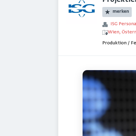
Projektle
merken
ISG Perso
Wien, Österr
Produktion / F