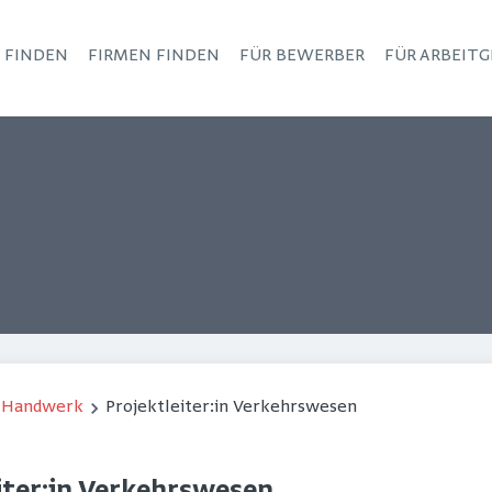
S FINDEN
FIRMEN FINDEN
FÜR BEWERBER
FÜR ARBEITG
Haupt-Navigation
/ Handwerk
Projektleiter:in Verkehrswesen