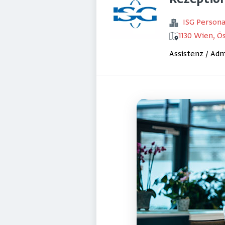
Rezeption
ISG Perso
1130 Wien, Ö
Assistenz / Adm