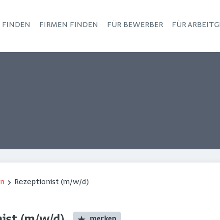
S FINDEN
FIRMEN FINDEN
FÜR BEWERBER
FÜR ARBEITG
Haupt-Navigation
on
Rezeptionist (m/w/d)
merken