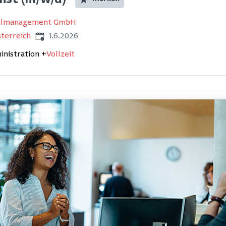
ist (m/w/d)
nalmanagement GmbH
Veröffentlicht
:
sterreich
1.6.2026
inistration
+
Vollzeit