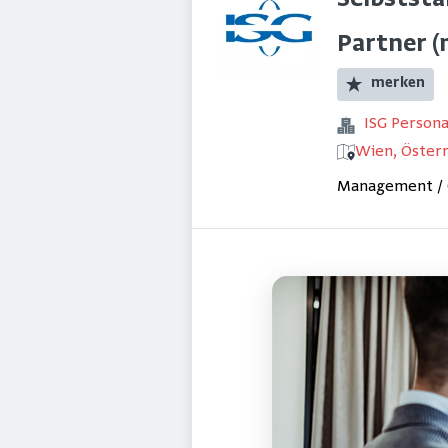
Selbstst
Partner (
merken
ISG Perso
Wien, Österr
Management / 