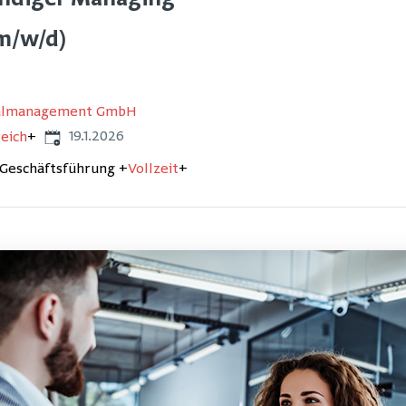
ändiger Managing
m/w/d)
nalmanagement GmbH
Veröffentlicht
:
19.1.2026
eich
+
Geschäftsführung
+
Vollzeit
+