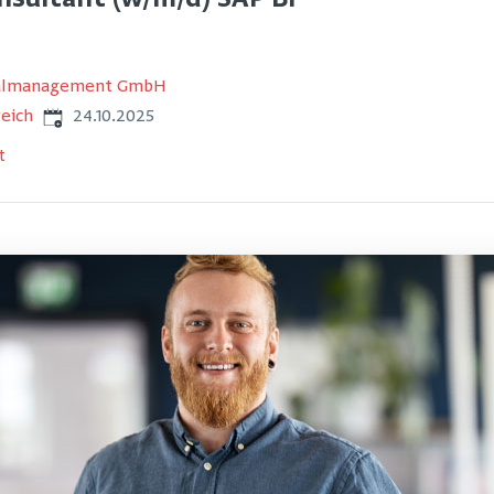
nsultant (w/m/d) SAP BI
nalmanagement GmbH
Veröffentlicht
:
eich
24.10.2025
t