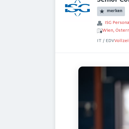
Senior Co
merken
ISG Perso
Wien, Österr
IT / EDV
Vollzei