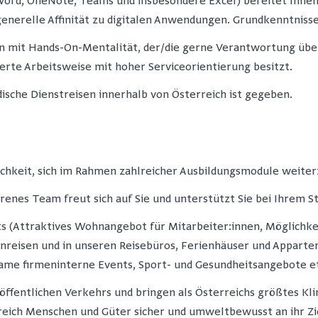
Word, OneNote, Teams und insbesondere Excel) bereitet Ihnen 
enerelle Affinität zu digitalen Anwendungen. Grundkenntnisse 
:in mit Hands-On-Mentalität, der/die gerne Verantwortung üb
erte Arbeitsweise mit hoher Serviceorientierung besitzt.
dische Dienstreisen innerhalb von Österreich ist gegeben.
ichkeit, sich im Rahmen zahlreicher Ausbildungsmodule weite
hrenes Team freut sich auf Sie und unterstützt Sie bei Ihrem S
ts (Attraktives Wohnangebot für Mitarbeiter:innen, Möglichk
nreisen und in unseren Reisebüros, Ferienhäuser und Apparte
me firmeninterne Events, Sport- und Gesundheitsangebote et
 öffentlichen Verkehrs und bringen als Österreichs größtes 
ereich Menschen und Güter sicher und umweltbewusst an ihr Zi