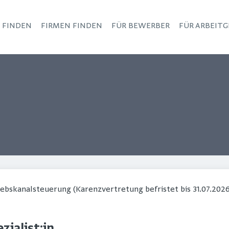
S FINDEN
FIRMEN FINDEN
FÜR BEWERBER
FÜR ARBEITG
Haupt-Navigation
riebskanalsteuerung (Karenzvertretung befristet bis 31.07.202