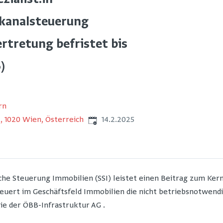
zialist:in
skanalsteuerung
rtretung befristet bis
)
rn
Veröffentlicht
:
, 1020 Wien, Österreich
14.2.2025
che Steuerung Immobilien (SSI) leistet einen Beitrag zum Ker
teuert im Geschäftsfeld Immobilien die nicht betriebsnotwend
e der ÖBB-Infrastruktur AG .