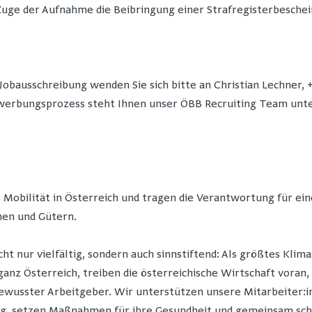
Zuge der Aufnahme die Beibringung einer Strafregisterbeschein
 Jobausschreibung wenden Sie sich bitte an Christian Lechner,
erbungsprozess steht Ihnen unser ÖBB Recruiting Team unter
e Mobilität in Österreich und tragen die Verantwortung für e
hen und Gütern.
icht nur vielfältig, sondern auch sinnstiftend: Als größtes K
nz Österreich, treiben die österreichische Wirtschaft voran, 
ewusster Arbeitgeber. Wir unterstützen unsere Mitarbeiter:in
g, setzen Maßnahmen für ihre Gesundheit und gemeinsam scha