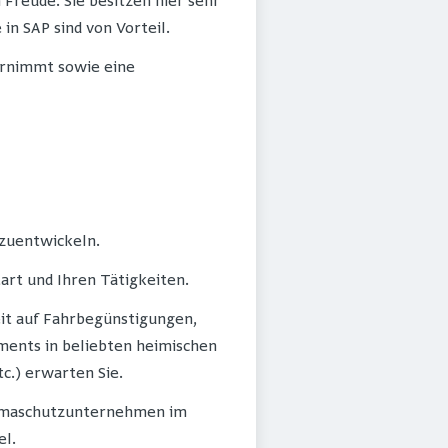
Freude. Sie besitzen hier sehr
in SAP sind von Vorteil.
ernimmt sowie eine
rzuentwickeln.
tart und Ihren Tätigkeiten.
eit auf Fahrbegünstigungen,
ments in beliebten heimischen
c.) erwarten Sie.
Klimaschutzunternehmen im
el.