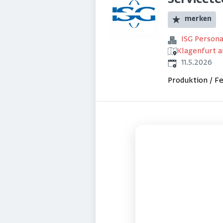
Servicete
merken
ISG Perso
Klagenfurt 
Veröffentlicht
:
11.5.2026
Produktion / F