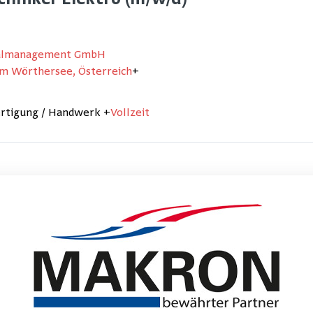
chniker Elektro (m/w/d)
nalmanagement GmbH
am Wörthersee, Österreich
+
ertigung / Handwerk
+
Vollzeit