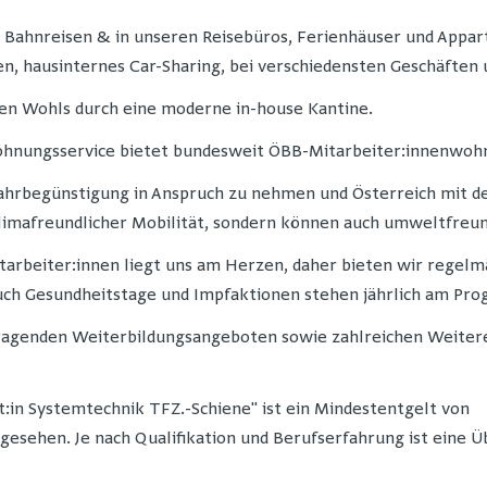
 Bahnreisen & in unseren Reisebüros, Ferienhäuser und Appar
n, hausinternes Car-Sharing, bei verschiedensten Geschäften u
en Wohls durch eine moderne in-house Kantine.
hnungsservice bietet bundesweit ÖBB-Mitarbeiter:innenwoh
 Fahrbegünstigung in Anspruch zu nehmen und Österreich mit d
klimafreundlicher Mobilität, sondern können auch umweltfreund
tarbeiter:innen liegt uns am Herzen, daher bieten wir regelm
ch Gesundheitstage und Impfaktionen stehen jährlich am Pr
orragenden Weiterbildungsangeboten sowie zahlreichen Weite
st:in Systemtechnik TFZ.-Schiene" ist ein Mindestentgelt von
rgesehen. Je nach Qualifikation und Berufserfahrung ist eine 