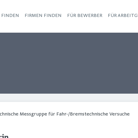
S FINDEN
FIRMEN FINDEN
FÜR BEWERBER
FÜR ARBEITG
Haupt-Navigation
echnische Messgruppe für Fahr-/Bremstechnische Versuche