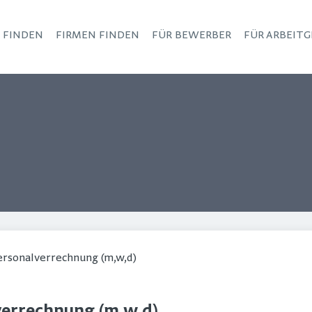
S FINDEN
FIRMEN FINDEN
FÜR BEWERBER
FÜR ARBEITG
Haupt-Navigation
ersonalverrechnung (m,w,d)