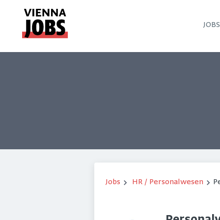
JOB
Jobs
HR / Personalwesen
P