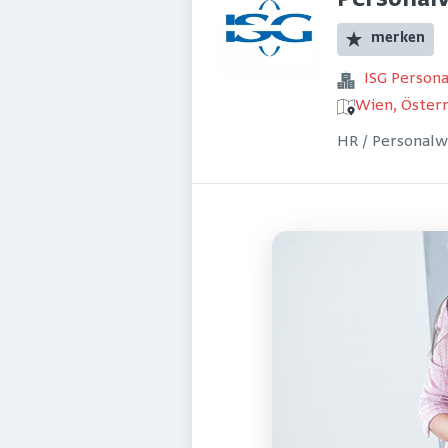
Personal
merken
ISG Perso
Wien, Österr
HR / Personal