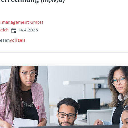
verrechnung (m,w,d)
nalmanagement GmbH
Veröffentlicht
:
eich
14.4.2026
wesen
Vollzeit