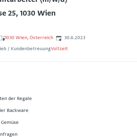
itarbeiter (m/w/d)
e 25, 1030 Wien
Veröffentlicht
:
1030 Wien, Österreich
30.6.2023
rieb / Kundenbetreuung
Vollzeit
ten der Regale
 der Backware
d Gemüse
nfragen