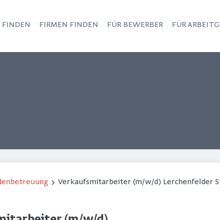
S FINDEN
FIRMEN FINDEN
FÜR BEWERBER
FÜR ARBEITG
Haupt-Navigation
ndenbetreuung
Verkaufsmitarbeiter (m/w/d) Lerchenfelder S