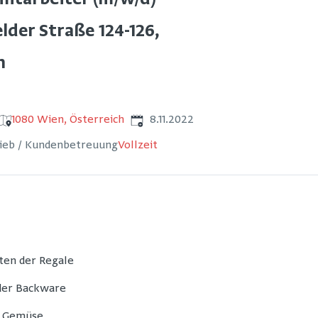
itarbeiter (m/w/d)
lder Straße 124-126,
n
Veröffentlicht
:
1080 Wien, Österreich
8.11.2022
rieb / Kundenbetreuung
Vollzeit
ten der Regale
 der Backware
d Gemüse