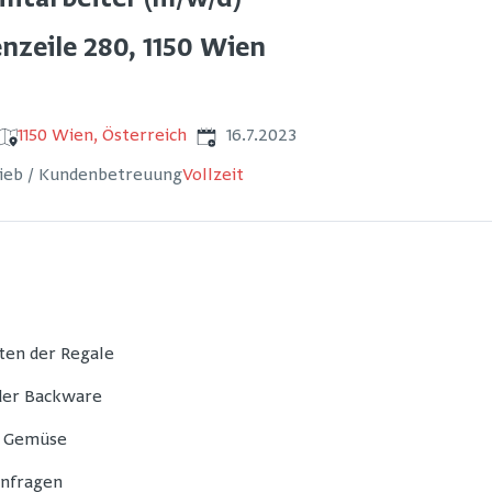
itarbeiter (m/w/d)
nzeile 280, 1150 Wien
Veröffentlicht
:
1150 Wien, Österreich
16.7.2023
rieb / Kundenbetreuung
Vollzeit
ten der Regale
 der Backware
d Gemüse
nfragen