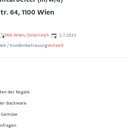
itarbeiter (m/w/d)
Str. 64, 1100 Wien
Veröffentlicht
:
1100 Wien, Österreich
2.7.2023
rieb / Kundenbetreuung
Vollzeit
ten der Regale
 der Backware
d Gemüse
nfragen