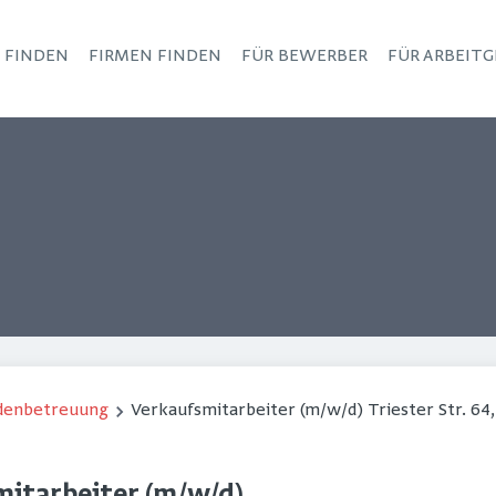
S FINDEN
FIRMEN FINDEN
FÜR BEWERBER
FÜR ARBEITG
Haupt-Navigation
ndenbetreuung
Verkaufsmitarbeiter (m/w/d) Triester Str. 64,