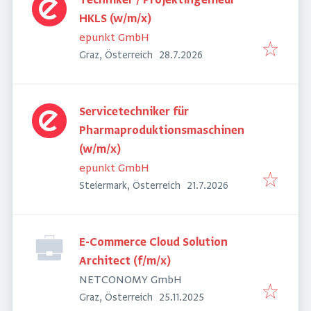
Techniker / Projektingenieur
HKLS (w/m/x)
epunkt GmbH
Veröffentlicht
:
Graz, Österreich
28.7.2026
Servicetechniker für
Pharmaproduktionsmaschinen
(w/m/x)
epunkt GmbH
Veröffentlicht
:
Steiermark, Österreich
21.7.2026
E-Commerce Cloud Solution
Architect (f/m/x)
NETCONOMY GmbH
Veröffentlicht
:
Graz, Österreich
25.11.2025