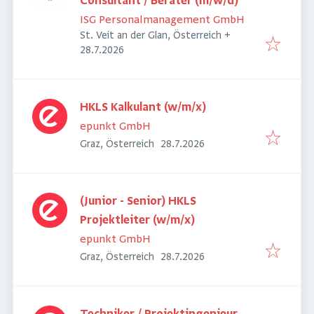
Consultant / Berater (m/w/d)
ISG Personalmanagement GmbH
St. Veit an der Glan, Österreich
+
Veröffentlicht
:
28.7.2026
HKLS Kalkulant (w/m/x)
epunkt GmbH
Veröffentlicht
:
Graz, Österreich
28.7.2026
(Junior - Senior) HKLS
Projektleiter (w/m/x)
epunkt GmbH
Veröffentlicht
:
Graz, Österreich
28.7.2026