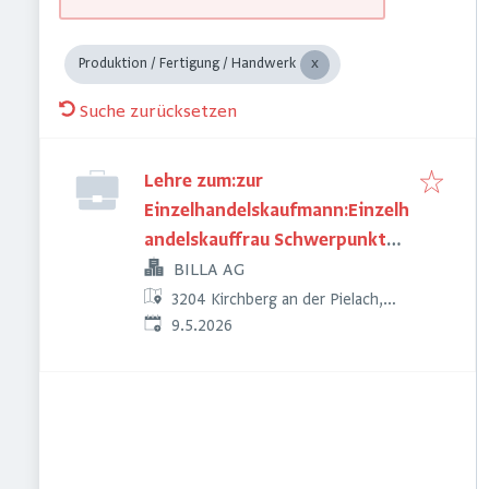
Produktion / Fertigung / Handwerk
Suche zurücksetzen
Lehre zum:zur
Einzelhandelskaufmann:Einzelh
andelskauffrau Schwerpunkt
Feinkostfachverkauf
BILLA AG
3204 Kirchberg an der Pielach,
Veröffentlicht
:
Österreich
9.5.2026