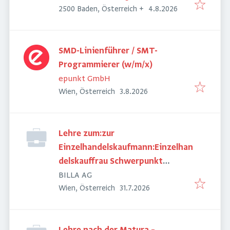
Veröffentlicht
:
2500 Baden, Österreich
+
4.8.2026
SMD-Linienführer / SMT-
Programmierer (w/m/x)
epunkt GmbH
Veröffentlicht
:
Wien, Österreich
3.8.2026
Lehre zum:zur
Einzelhandelskaufmann:Einzelhan
delskauffrau Schwerpunkt
Lebensmittel
BILLA AG
Veröffentlicht
:
Wien, Österreich
31.7.2026