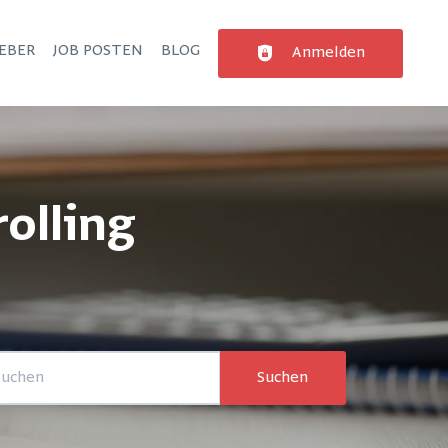
EBER
JOB POSTEN
BLOG
Anmelden
olling
Suchen