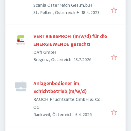
Scania Österreich Ges.m.b.H
Veröffentlicht
:
St. Pölten, Österreich
+
18.4.2023
VERTRIEBSPROFI (m/w/d) für die
ENERGIEWENDE gesucht!
DAfi GmbH
Veröffentlicht
:
Bregenz, Österreich
18.7.2026
Anlagenbediener im
Schichtbetrieb (m/w/d)
RAUCH Fruchtsäfte GmbH & Co
OG
Veröffentlicht
:
Rankweil, Österreich
5.4.2026