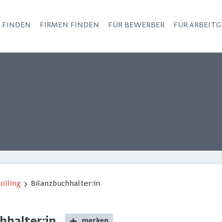
S FINDEN
FIRMEN FINDEN
FÜR BEWERBER
FÜR ARBEITG
Haupt-Navigation
olling
Bilanzbuchhalter:in
merken