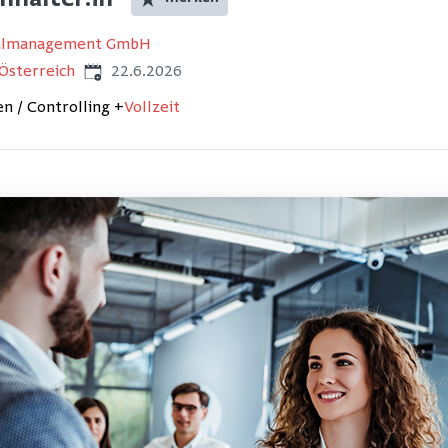
hhalter:in
nalmanagement GmbH
Veröffentlicht
:
Österreich
22.6.2026
 / Controlling
+
Vollzeit