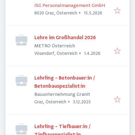
ISG Personalmanagement GmbH
Veröffentlicht
:
8020 Graz, Österreich
+
15.5.2026
Lehre im Großhandel 2026
METRO Österreich
Veröffentlicht
:
Vösendorf, Österreich
+
1.4.2026
Lehrling – Betonbauer:in /
Betonbauspezialist:in
Bauunternehmung Granit
Veröffentlicht
:
Graz, Österreich
+
3.12.2025
Lehrling – Tiefbauer:in /
Tiefbauspezialist:in