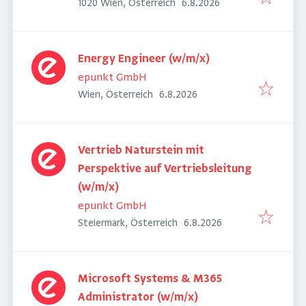
Veröffentlicht
:
1020 Wien, Österreich
6.8.2026
Energy Engineer (w/m/x)
epunkt GmbH
Veröffentlicht
:
Wien, Österreich
6.8.2026
Vertrieb Naturstein mit
Perspektive auf Vertriebsleitung
(w/m/x)
epunkt GmbH
Veröffentlicht
:
Steiermark, Österreich
6.8.2026
Microsoft Systems & M365
Administrator (w/m/x)